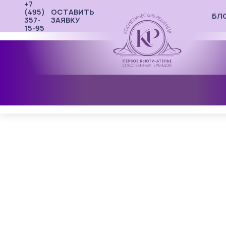
+7
(495)
ОСТАВИТЬ
БЛ
357-
ЗАЯВКУ
15-95
КОНТРАКТНОЕ ПРОИЗВОДСТВО
ЛАБОРАТОРИЯ
ПОРТФОЛИО
О КОМПАНИИ
СОПУТСТВУЮЩИЕ УСЛУГИ
КАЛЬКУЛЯТОР РАЗРАБОТКИ
Главная
Контрактное производство
Контрактное