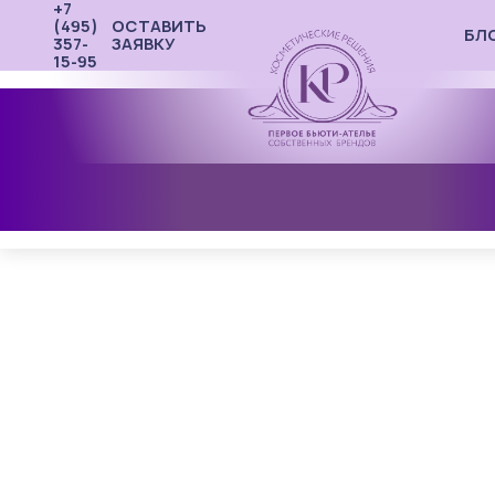
+7
(495)
ОСТАВИТЬ
БЛ
357-
ЗАЯВКУ
15-95
КОНТРАКТНОЕ ПРОИЗВОДСТВО
ЛАБОРАТОРИЯ
ПОРТФОЛИО
О КОМПАНИИ
СОПУТСТВУЮЩИЕ УСЛУГИ
КАЛЬКУЛЯТОР РАЗРАБОТКИ
Главная
Контрактное производство
Контрактное