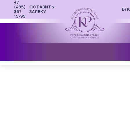
+7
(495)
ОСТАВИТЬ
БЛ
357-
ЗАЯВКУ
15-95
КОНТРАКТНОЕ ПРОИЗВОДСТВО
ЛАБОРАТОРИЯ
ПОРТФОЛИО
О КОМПАНИИ
СОПУТСТВУЮЩИЕ УСЛУГИ
КАЛЬКУЛЯТОР РАЗРАБОТКИ
Главная
Контрактное производство
Контрактное 