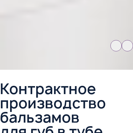
Контрактное
производство
бальзамов
для губ в тубе