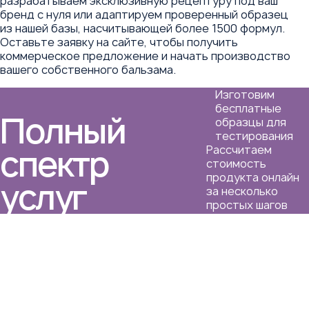
разрабатываем эксклюзивную рецептуру под ваш
бренд с нуля или адаптируем проверенный образец
из нашей базы, насчитывающей более 1500 формул.
Оставьте заявку на сайте, чтобы получить
коммерческое предложение и начать производство
вашего собственного бальзама.
Изготовим
бесплатные
Полный
образцы для
тестирования
спектр
Рассчитаем
стоимость
продукта онлайн
услуг
за несколько
простых шагов
Гарантируем
соблюдение
сроков и
Сотрудничая с бьюти-
постоянное
ателье «Косметические
сопровождение
решения», вы получаете
персональным
полный спектр услуг от
менеджером
разработки рецептуры